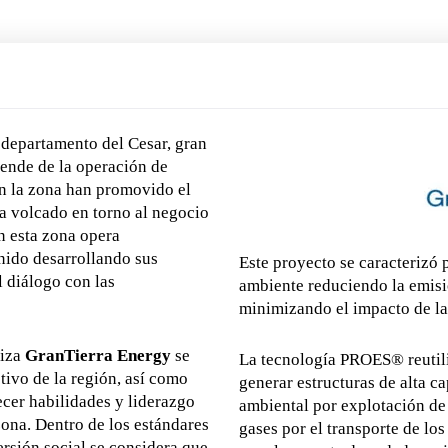
 departamento del Cesar, gran
pende de la operación de
n la zona han promovido el
ha volcado en torno al negocio
En esta zona opera
nido desarrollando sus
Este proyecto se caracterizó 
 diálogo con las
ambiente reduciendo la emisi
minimizando el impacto de la
liza
GranTierra
Energy
se
La tecnología PROES® reutili
tivo de la región, así como
generar estructuras de alta c
ecer habilidades y liderazgo
ambiental por explotación de
ona. Dentro de los estándares
gases por el transporte de lo
ersión social se considera que