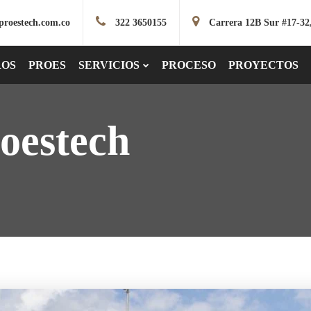
proestech.com.co
322 3650155
Carrera 12B Sur #17-32
ROS
PROES
SERVICIOS
PROCESO
PROYECTOS
oestech